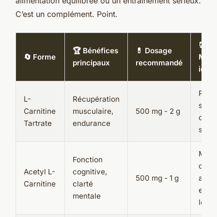
alimentation équilibrée ou un entraînement sérieux.
C’est un complément. Point.
⏰
🏆 Bénéfices
💊 Dosage
🔄 Forme
Mom
principaux
recommandé
idéal
Pre-
L-
Récupération
séan
Carnitine
musculaire,
500 mg - 2 g
ou po
Tartrate
endurance
séan
Mati
Fonction
ou
Acetyl L-
cognitive,
500 mg - 1 g
avan
Carnitine
clarté
effor
mentale
long