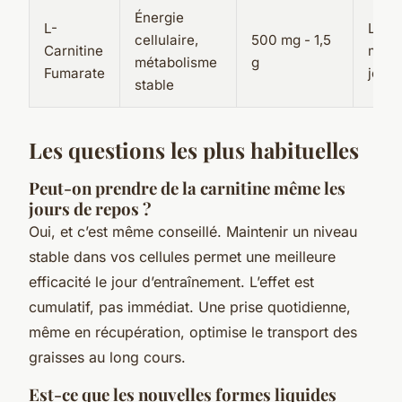
Énergie
L-
Le
cellulaire,
500 mg - 1,5
Carnitine
matin
métabolisme
g
Fumarate
jeun
stable
Les questions les plus habituelles
Peut-on prendre de la carnitine même les
jours de repos ?
Oui, et c’est même conseillé. Maintenir un niveau
stable dans vos cellules permet une meilleure
efficacité le jour d’entraînement. L’effet est
cumulatif, pas immédiat. Une prise quotidienne,
même en récupération, optimise le transport des
graisses au long cours.
Est-ce que les nouvelles formes liquides