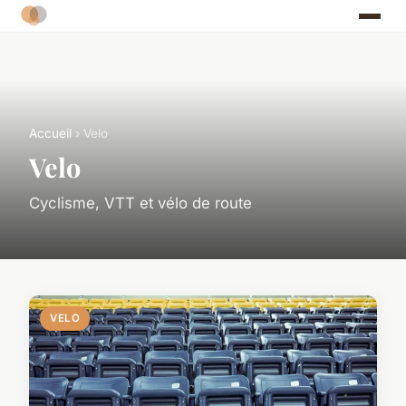
Accueil
› Velo
Velo
Cyclisme, VTT et vélo de route
VELO