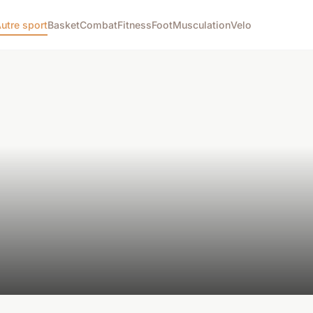
utre sport
Basket
Combat
Fitness
Foot
Musculation
Velo