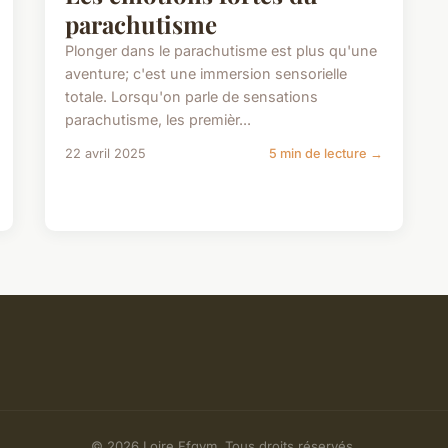
parachutisme
Plonger dans le parachutisme est plus qu'une
aventure; c'est une immersion sensorielle
totale. Lorsqu'on parle de sensations
parachutisme, les premièr...
22 avril 2025
5 min de lecture →
© 2026 Loire Ffgym. Tous droits réservés.