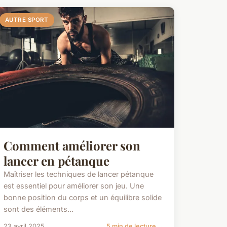
AUTRE SPORT
Comment améliorer son
lancer en pétanque
Maîtriser les techniques de lancer pétanque
est essentiel pour améliorer son jeu. Une
bonne position du corps et un équilibre solide
sont des éléments...
23 avril 2025
5 min de lecture →