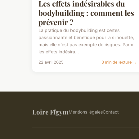
Les effets indésirables du
bodybuilding : comment les
prévenir ?
La pratique du bodybuilding est certes
passionnante et bénéfique pour la silhouette,
mais elle n'est pas exempte de risques. Parmi
les effets indésira...
22 avril 2025
3 min de lecture →
Loire Ffgym
Mentions légales
Contact