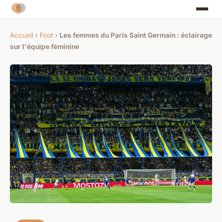
Accueil
›
Foot
›
Les femmes du Paris Saint Germain : éclairage
sur l'équipe féminine